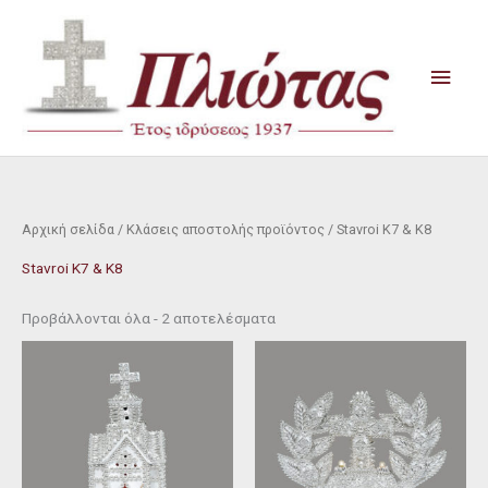
Μετάβαση
Κύρι
στο
Μενο
περιεχόμενο
Αρχική σελίδα
/ Κλάσεις αποστολής προϊόντος / Stavroi K7 & K8
Stavroi K7 & K8
Προβάλλονται όλα - 2 αποτελέσματα