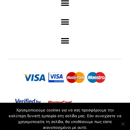
Χρησιμοποιούμε cookies για να σας προσφέρουμε την
καλύτερη δυνατή εμπειρία στη σελίδα μας. Εάν συνεχίσετε να
χρησιμοποιείτε τη σελίδα, θα υποθέσουμε πως είστε
ΑΡ. ΓΕΜΗ :098361503000 //© 2022 Pliotas // All rights
ικανοποιημένοι με αυτό.
Reserved.