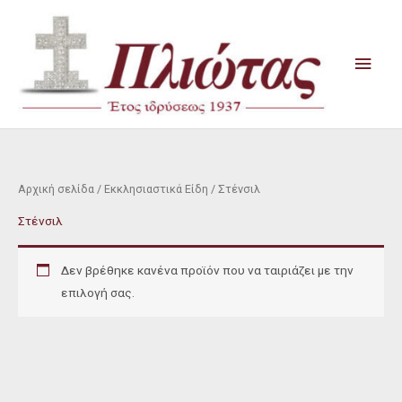
Μετάβαση
Κύρι
στο
Μενο
περιεχόμενο
Αρχική σελίδα
/
Εκκλησιαστικά Είδη
/ Στένσιλ
Στένσιλ
Δεν βρέθηκε κανένα προϊόν που να ταιριάζει με την
επιλογή σας.