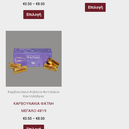
€
0.50
–
€
8.00
σελίδα
σελίδα
Επιλογή
του
του
Επιλογή
προϊόντος
προϊόντος
Price
Αυτό
range:
το
€0.50
through
προϊόν
€8.00
έχει
πολλαπλές
παραλλαγές.
Οι
επιλογές
μπορούν
Καρβουνάκια-Λιβάνια-Φυτιλάκια-
Καντηλήθρες
να
ΚΑΡΒΟΥΝΑΚΙΑ ΦΑΤΝΗ
επιλεγούν
ΜΕΓΑΛΟ 4819
στη
€
0.50
–
€
8.00
σελίδα
του