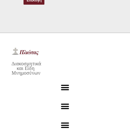
Επιλογή
προϊόντος
Διακοσμητικά
και Είδη
Μνημοσύνων