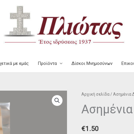
χετικά με εμάς
Προϊόντα
Δίσκοι Μνημοσύνων
Επικο
Ασημένια
Αρχική σελίδα
/
Ασημένια 
Κουφέτα
Ασημένια
Καρότο
ποσότητα
€
1.50