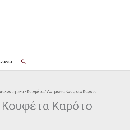
Αναζήτηση
ινωνία
Διακοσμητικά - Κουφέτα
/ Ασημένια Κουφέτα Καρότο
 Κουφέτα Καρότο