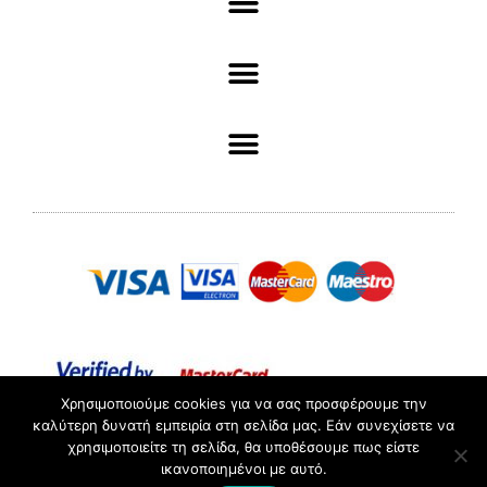
Χρησιμοποιούμε cookies για να σας προσφέρουμε την
καλύτερη δυνατή εμπειρία στη σελίδα μας. Εάν συνεχίσετε να
χρησιμοποιείτε τη σελίδα, θα υποθέσουμε πως είστε
ΑΡ. ΓΕΜΗ :098361503000 //© 2022 Pliotas // All rights
ικανοποιημένοι με αυτό.
Reserved.