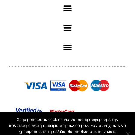
Χρησιμοποιούμε cookies για να σας προσφέρουμε την
καλύτερη δυνατή εμπειρία στη σελίδα μας. Εάν συνεχίσετε να
χρησιμοποιείτε τη σελίδα, θα υποθέσουμε πως είστε
ΑΡ. ΓΕΜΗ :098361503000 //© 2022 Pliotas // All rights