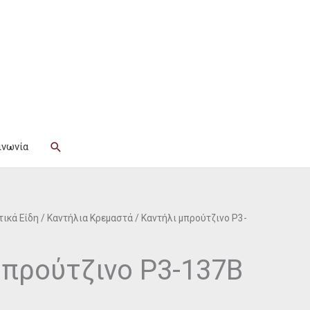
Αναζήτηση
ινωνία
ικά Είδη
/
Καντήλια Κρεμαστά
/ Καντήλι μπρούτζινο P3-
μπρούτζινο P3-137B