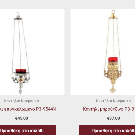
Καντήλια Κρεμαστά
Καντήλια Κρεμαστά
λι επινικελωμένο P3-9544N
Καντήλι μπρούτζινο P3-9
€
45.00
€
37.00
Προσθήκη στο καλάθι
Προσθήκη στο καλάθ