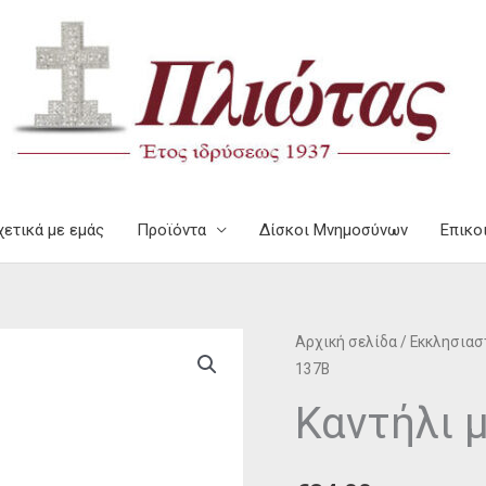
χετικά με εμάς
Προϊόντα
Δίσκοι Μνημοσύνων
Επικο
Αρχική σελίδα
/
Εκκλησιαστ
137B
Καντήλι 