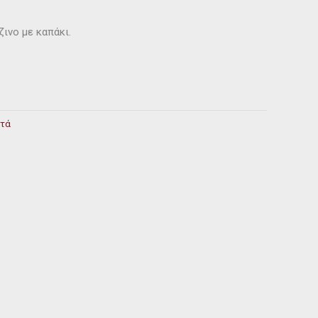
ινο με καπάκι.
στά