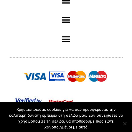
Χρησιμοποιούμε cookies για να σας προσφέρουμε την
καλύτερη δυνατή εμπειρία στη σελίδα μας. Εάν συνεχίσετε να
χρησιμοποιείτε τη σελίδα, θα υποθέσουμε πως είστε
ΑΡ. ΓΕΜΗ :098361503000 //© 2022 Pliotas // All rights
ικανοποιημένοι με αυτό.
Reserved.