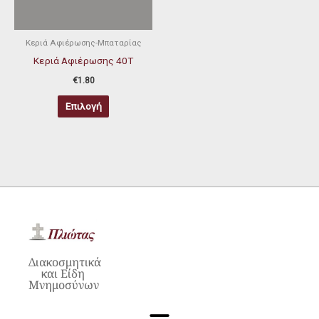
Οι
επιλογές
μπορούν
Κεριά Αφιέρωσης-Μπαταρίας
να
Κεριά Αφιέρωσης 40Τ
επιλεγούν
€
1.80
στη
Επιλογή
σελίδα
του
προϊόντος
Διακοσμητικά
και Είδη
Μνημοσύνων