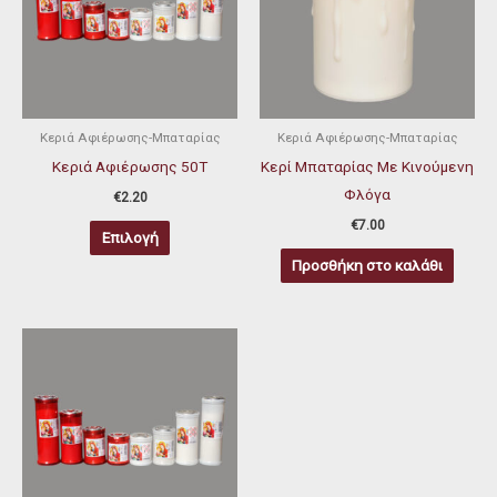
πολλαπλές
παραλλαγές.
Οι
επιλογές
μπορούν
Κεριά Αφιέρωσης-Μπαταρίας
Κεριά Αφιέρωσης-Μπαταρίας
να
Κεριά Αφιέρωσης 50Τ
Κερί Μπαταρίας Με Κινούμενη
επιλεγούν
Φλόγα
€
2.20
στη
€
7.00
Επιλογή
σελίδα
Προσθήκη στο καλάθι
του
προϊόντος
Αυτό
το
προϊόν
έχει
πολλαπλές
παραλλαγές.