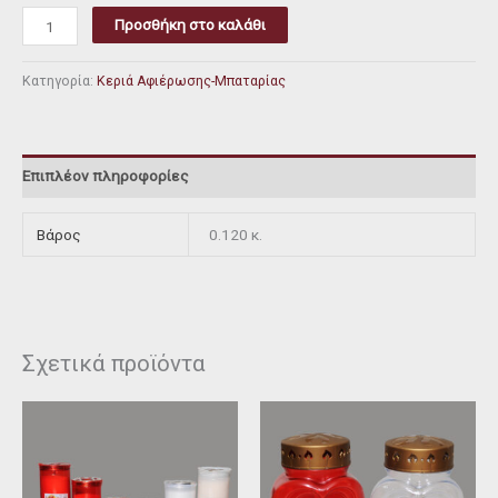
Προσθήκη στο καλάθι
Κατηγορία:
Κεριά Αφιέρωσης-Μπαταρίας
Επιπλέον πληροφορίες
Βάρος
0.120 κ.
Σχετικά προϊόντα
Αυτό
Αυτό
το
το
προϊόν
προϊόν
έχει
έχει