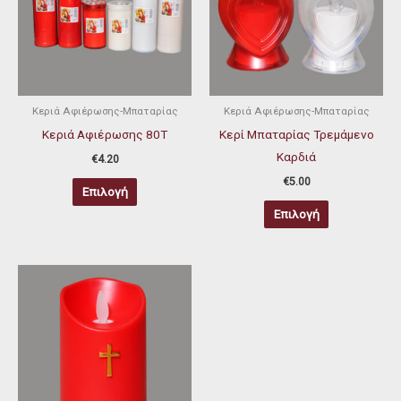
πολλαπλές
πολλαπλές
παραλλαγές.
παραλλαγές
Οι
Οι
επιλογές
επιλογές
μπορούν
μπορούν
Κεριά Αφιέρωσης-Μπαταρίας
Κεριά Αφιέρωσης-Μπαταρίας
να
να
Κεριά Αφιέρωσης 80T
Κερί Μπαταρίας Τρεμάμενο
επιλεγούν
επιλεγούν
Καρδιά
€
4.20
στη
στη
€
5.00
Επιλογή
σελίδα
σελίδα
Επιλογή
του
του
προϊόντος
προϊόντος