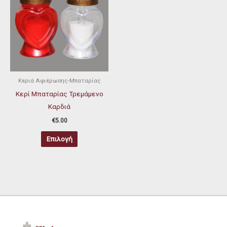
προϊόν
έχει
πολλαπλές
παραλλαγές.
Οι
επιλογές
μπορούν
Κεριά Αφιέρωσης-Μπαταρίας
να
Κερί Μπαταρίας Τρεμάμενο
επιλεγούν
Καρδιά
στη
€
5.00
σελίδα
Επιλογή
του
προϊόντος