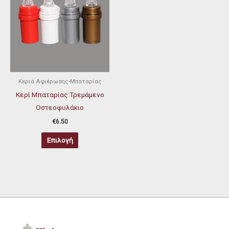
προϊόν
έχει
πολλαπλές
παραλλαγές.
Οι
επιλογές
μπορούν
Κεριά Αφιέρωσης-Μπαταρίας
να
Κερί Μπαταρίας Τρεμάμενο
επιλεγούν
Οστεοφυλάκιο
στη
€
6.50
σελίδα
Επιλογή
του
προϊόντος