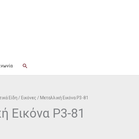
Αναζήτηση
ινωνία
ικά Είδη
/
Εικόνες
/ Μεταλλική Εικόνα P3-81
ή Εικόνα P3-81