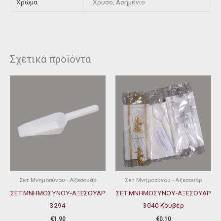
Χρώμα
Χρυσό, Ασημένιο
Σχετικά προϊόντα
Αυτό
το
προϊόν
έχει
πολλαπλές
παραλλαγές
Οι
επιλογές
μπορούν
Σετ Μνημοσύνου - Αξεσουάρ
Σετ Μνημοσύνου - Αξεσουάρ
να
ΣΕΤ ΜΝΗΜΟΣΥΝΟΥ-ΑΞΕΣΟΥΑΡ
ΣΕΤ ΜΝΗΜΟΣΥΝΟΥ-ΑΞΕΣΟΥΑΡ
επιλεγούν
3294
3040 Κουβέρ
στη
€
1.90
€
0.10