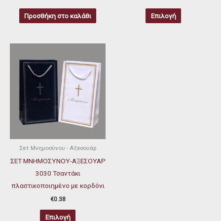
σελίδα
Προσθήκη στο καλάθι
Επιλογή
του
προϊόντος
Αυτό
το
προϊόν
έχει
πολλαπλές
παραλλαγές.
Οι
επιλογές
μπορούν
Σετ Μνημοσύνου - Αξεσουάρ
να
ΣΕΤ ΜΝΗΜΟΣΥΝΟΥ-ΑΞΕΣΟΥΑΡ
επιλεγούν
3030 Τσαντάκι
στη
πλαστικοποιημένο με κορδόνι
σελίδα
€
0.38
του
Επιλογή