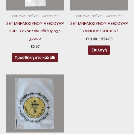
Οι
επιλογές
μπορούν
Σετ Μνημοσύνου - Αξεσουάρ
Σετ Μνημοσύνου - Αξεσουάρ
να
ΣΕΤ ΜΝΗΜΟΣΥΝΟΥ-ΑΞΕΣΟΥΑΡ
ΣΕΤ ΜΝΗΜΟΣΥΝΟΥ-ΑΞΕΣΟΥΑΡ
επιλεγούν
3003 Σακουλάκι αδιάβροχο
ΞΥΛΙΝΟΙ ΔΙΣΚΟΙ 3067
στη
χρυσό
€
13.00
–
€
24.00
σελίδα
€
0.07
Επιλογή
του
Προσθήκη στο καλάθι
προϊόντος