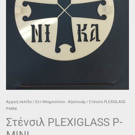
Αρχική σελίδα
/
Σετ Μνημοσύνου - Αξεσουάρ
/ Στένσιλ PLEXIGLASS
P-MINI
Στένσιλ PLEXIGLASS P-