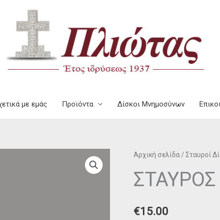
χετικά με εμάς
Προϊόντα
Δίσκοι Μνημοσύνων
Επικο
ΣΤΑΥΡΟΣ
Αρχική σελίδα
/
Σταυροί Δ
ΠΛΑΓΙΟΣ
ΣΤΑΥΡΟΣ
ΣΤ18
ποσότητα
€
15.00