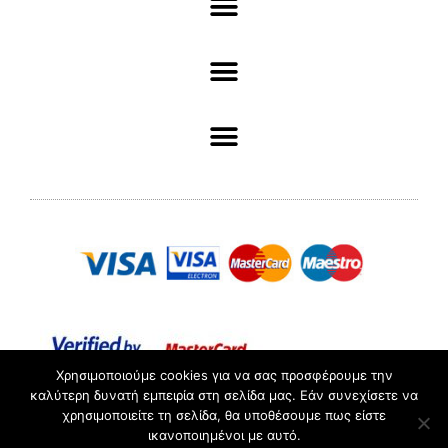
Χρησιμοποιούμε cookies για να σας προσφέρουμε την
καλύτερη δυνατή εμπειρία στη σελίδα μας. Εάν συνεχίσετε να
χρησιμοποιείτε τη σελίδα, θα υποθέσουμε πως είστε
ΑΡ. ΓΕΜΗ :098361503000 //© 2022 Pliotas // All rights
ικανοποιημένοι με αυτό.
Reserved.